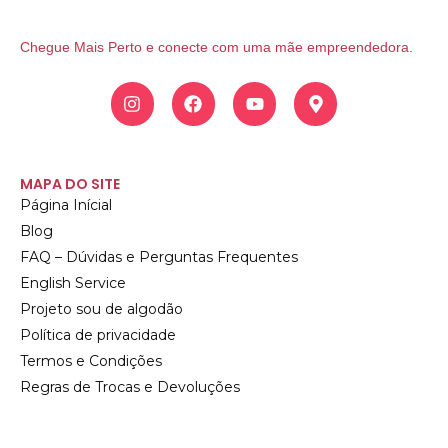
Chegue Mais Perto e conecte com uma mãe empreendedora.
I
F
Y
M
n
a
o
a
s
c
u
p
t
e
t
-
a
b
u
m
g
o
b
a
MAPA DO SITE
r
o
e
r
Página Inícial
a
k
k
Blog
m
e
r
FAQ – Dúvidas e Perguntas Frequentes
-
English Service
a
l
Projeto sou de algodão
t
Política de privacidade
Termos e Condições
Regras de Trocas e Devoluções