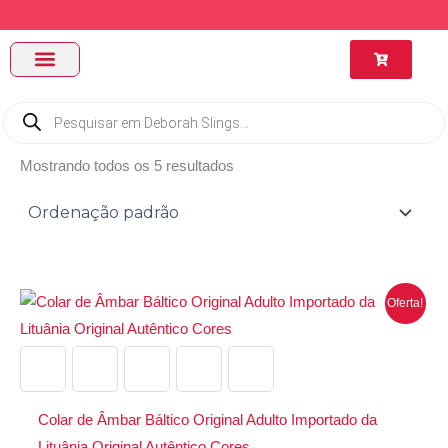
Ir
para
Março Niver Deborah Slings
o
conteúdo
PÁGINA INICIAL
SLINGS BEBÊS
ARTIGOS DO BLOG
FALE COM A DÉBORAH
MINHA CONTA | ENTRAR
TODOS OS PRODUTOS
SOBRE DEBORAH SLINGS
FAQ – DÚVIDAS E PERGUNTAS FREQUENTES
Pesquisar
produtos
Mostrando todos os 5 resultados
O
O
Este
Oferta!
preço
preço
produto
original
atual
era:
é:
tem
R$239,90.
R$190,90.
várias
variantes.
Colar de Âmbar Báltico Original Adulto Importado da
As
Lituânia Original Autêntico Cores