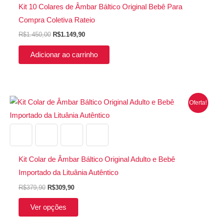
R$1.450,00.
R$1.149,90.
Kit 10 Colares de Âmbar Báltico Original Bebê Para
Compra Coletiva Rateio
R$
1.450,00
R$
1.149,90
Adicionar ao carrinho
O
O
Este
Oferta!
preço
preço
produto
original
atual
era:
é:
tem
R$379,90.
R$309,90.
várias
variantes.
Kit Colar de Âmbar Báltico Original Adulto e Bebê
As
Importado da Lituânia Autêntico
opções
R$
379,90
R$
309,90
podem
ser
Ver opções