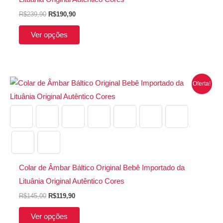
opções
R$
239,90
R$
190,90
podem
ser
Ver opções
escolhidas
na
página
O
O
Este
Oferta!
do
preço
preço
produto
original
atual
produto
era:
é:
tem
R$145,00.
R$119,90.
várias
variantes.
As
opções
Colar de Âmbar Báltico Original Bebê Importado da
podem
Lituânia Original Autêntico Cores
ser
R$
145,00
R$
119,90
escolhidas
Ver opções
na